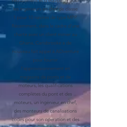
recrutement et d'équipage pour
les ingénieurs en chef de classe
1 pour 10 navires de type MPP.
Récemment, dans le cadre d'une
charte avec un client minier au
Ghana, Carisbrooke a de
nouveau fait appel à ADventure
pour fournir
l'approvisionnement en
magasins de ponts et de
moteurs, les qualifications
complètes du pont et des
moteurs, un ingénieur en chef,
des monteurs de canalisations
codés pour son opération et des