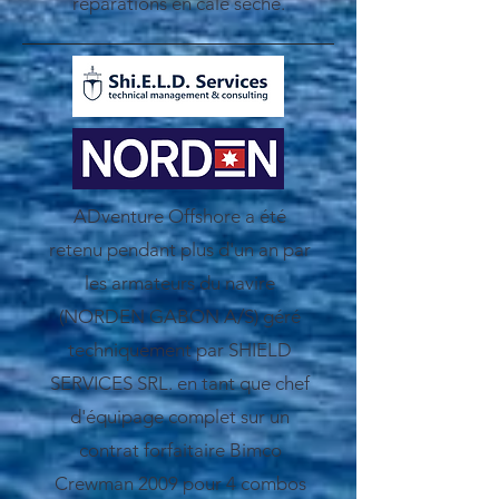
réparations en cale sèche.
ADventure Offshore a été
retenu pendant plus d'un an par
les armateurs du navire
(NORDEN GABON A/S) géré
techniquement par SHIELD
SERVICES SRL. en tant que chef
d'équipage complet sur un
contrat forfaitaire Bimco
Crewman 2009 pour 4 combos