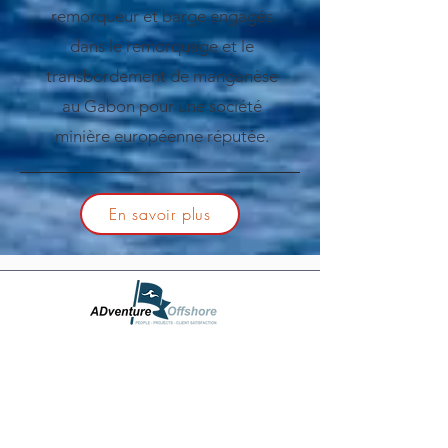
remorqueur et barge engagés
dans le remorquage et le
transbordement de manganèse
au Gabon pour une société
minière européenne réputée.
En savoir plus
Support and Downloads
Click Here to Download
Charting the right course with the best Ship